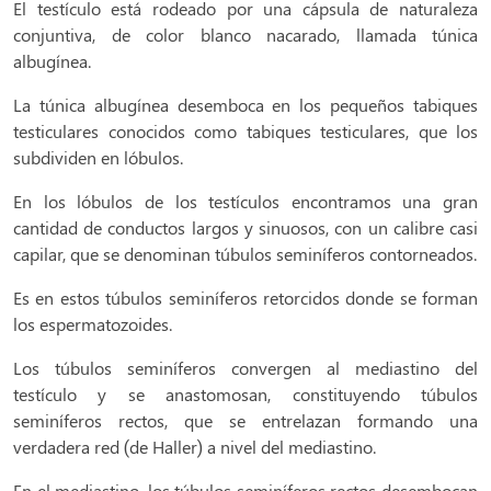
El testículo está rodeado por una cápsula de naturaleza
conjuntiva, de color blanco nacarado, llamada túnica
albugínea.
La túnica albugínea desemboca en los pequeños tabiques
testiculares conocidos como tabiques testiculares, que los
subdividen en lóbulos.
En los lóbulos de los testículos encontramos una gran
cantidad de conductos largos y sinuosos, con un calibre casi
capilar, que se denominan túbulos seminíferos contorneados.
Es en estos túbulos seminíferos retorcidos donde se forman
los espermatozoides.
Los túbulos seminíferos convergen al mediastino del
testículo y se anastomosan, constituyendo túbulos
seminíferos rectos, que se entrelazan formando una
verdadera red (de Haller) a nivel del mediastino.
En el mediastino, los túbulos seminíferos rectos desembocan