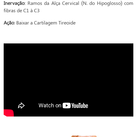
Inervação
: Ramos da Alça Cervical (N. do Hipoglosso) com
fibras de C1 à C3
Ação
: Baixar a Cartilagem Tireoide