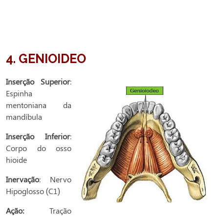
4. GENIOIDEO
I
nserção Superior
:
Espinha
mentoniana da
mandíbula
Inserção Inferior
:
Corpo do osso
hioide
Inervação
: Nervo
Hipoglosso (C1)
Ação:
Tração