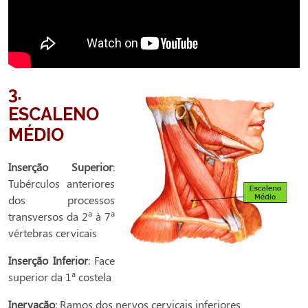
3.
ESCALENO
MÉDIO
Inserção Superior
:
Tubérculos anteriores
dos processos
transversos da 2ª à 7ª
vértebras cervicais
Inserção Inferior
: Face
superior da 1ª costela
Inervação
: Ramos dos nervos cervicais inferiores