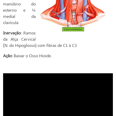
manúbrio do
esterno e ¼
medial da
clavícula
Inervação
: Ramos
da Alça Cervical
(N. do Hipoglosso) com fibras de C1 à C3
Ação
: Baixar o Osso Hioide.