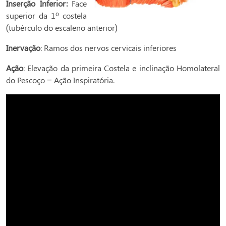
Inserção Inferior:
Face
superior da 1º costela
(tubérculo do escaleno anterior)
Inervação
: Ramos dos nervos cervicais inferiores
Ação
: Elevação da primeira Costela e inclinação Homolateral
do Pescoço – Ação Inspiratória.