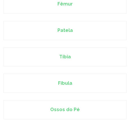
Fêmur
Patela
Tíbia
Fíbula
Ossos do Pé