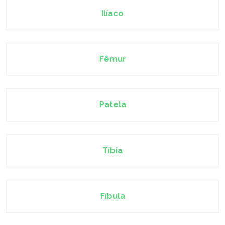
Ilíaco
Fêmur
Patela
Tíbia
Fíbula