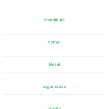
Mandíbula
Vômer
Nasal
Zigomático
Maxila