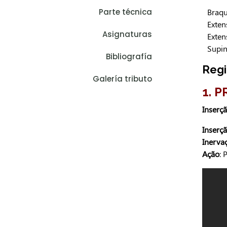
Parte técnica
Braqu
Exten
Asignaturas
Exten
Supi
Bibliografía
Regi
Galería tributo
1. 
Inserç
Inserçã
Inerva
Ação
: 