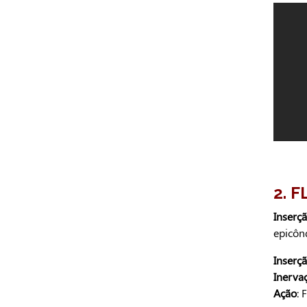
2. 
Inserç
epicôn
Inserçã
Inerva
Ação
: 