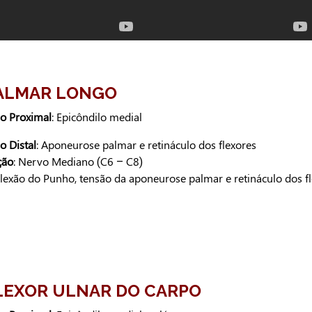
PALMAR LONGO
ão Proximal
: Epicôndilo medial
o Distal
: Aponeurose palmar e retináculo dos flexores
ção
: Nervo Mediano (C6 – C8)
Flexão do Punho, tensão da aponeurose palmar e retináculo dos f
FLEXOR ULNAR DO CARPO