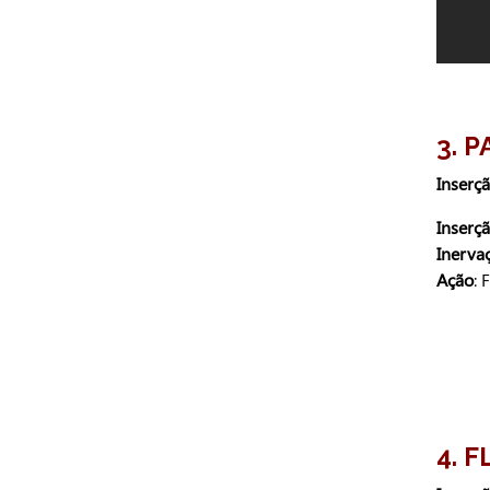
3
. 
Inserç
Inserçã
Inerva
Ação
: 
4. 