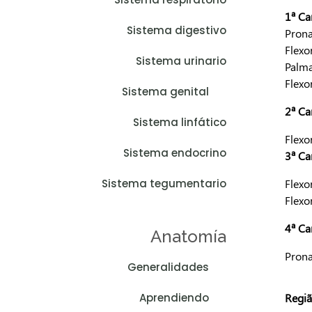
1ª C
Sistema digestivo
Pron
Flexo
Sistema urinario
Palm
Flexo
Sistema genital
2ª C
Sistema linfático
Flexo
Sistema endocrino
3ª C
Sistema tegumentario
Flexo
Flexo
4ª C
Anatomía
Pron
Generalidades
Aprendiendo
Regiã