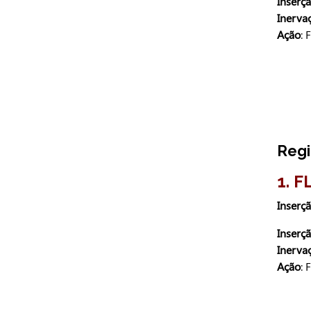
Inserçã
Inerva
Ação
: 
Regi
1. 
Inserç
Inserçã
Inerva
Ação
: 