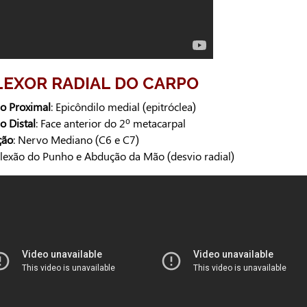
FLEXOR RADIAL DO CARPO
ão Proximal
: Epicôndilo medial (epitróclea)
o Distal
: Face anterior do 2º metacarpal
ção
: Nervo Mediano (C6 e C7)
Flexão do Punho e Abdução da Mão (desvio radial)