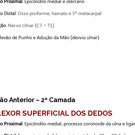
ão Proximal
: Epicôndilo medial e olécrano
o Distal
: Osso pisiforme, hamato e 5º metacarpal
ção
: Nervo Ulnar (C7 – T1)
Flexão de Punho e Adução da Mão (desvio ulnar)
ão Anterior – 2ª Camada
FLEXOR SUPERFICIAL DOS DEDOS
ão Proximal
: Epicôndilo medial, processo coronoide da ulna e liga