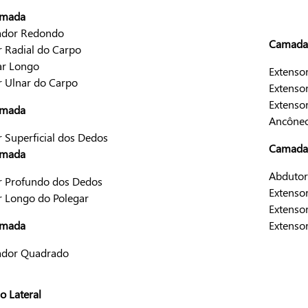
amada
ador Redondo
Camada 
r Radial do Carpo
ar Longo
Extenso
r Ulnar do Carpo
Extenso
Extenso
amada
Ancône
r Superficial dos Dedos
Camada
amada
Abdutor
r Profundo dos Dedos
Extenso
r Longo do Polegar
Extenso
amada
Extenso
ador Quadrado
o Lateral