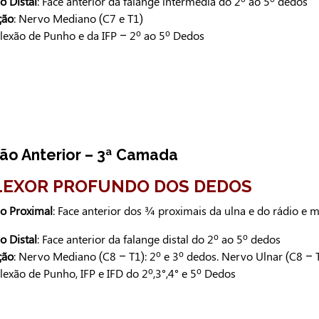
o Distal
: Face anterior da falange intermédia do 2º ao 5º dedos
ção
: Nervo Mediano (C7 e T1)
Flexão de Punho e da IFP – 2º ao 5º Dedos
ão Anterior – 3ª Camada
FLEXOR PROFUNDO DOS DEDOS
ão Proximal
: Face anterior dos ¾ proximais da ulna e do rádio e
o Distal
: Face anterior da falange distal do 2º ao 5º dedos
ção
: Nervo Mediano (C8 – T1): 2º e 3º dedos. Nervo Ulnar (C8 – T
Flexão de Punho, IFP e IFD do 2º,3°,4° e 5º Dedos