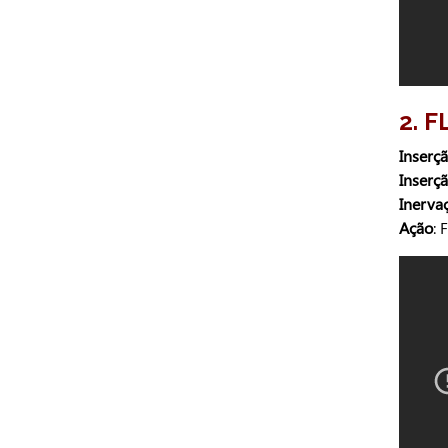
2. 
Inserç
Inserçã
Inerva
Ação
: 