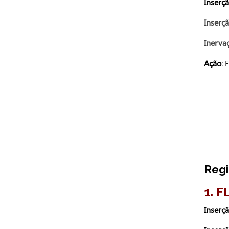
Inserç
Inserçã
Inerva
Ação
: 
Regi
1. 
Inserç