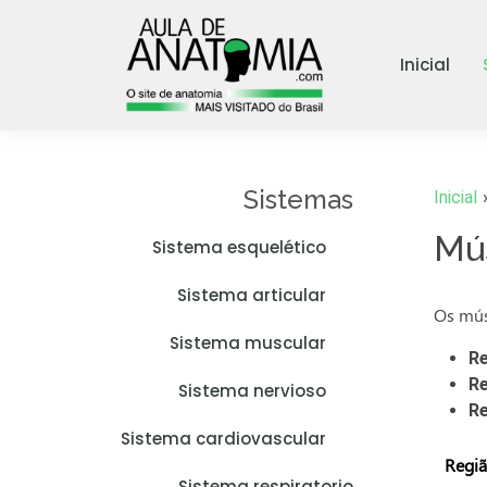
Inicial
Sistemas
Inicial
Mús
Sistema esquelético
Sistema articular
Os mús
Sistema muscular
Re
Re
Sistema nervioso
Re
Sistema cardiovascular
Regiã
Sistema respiratorio