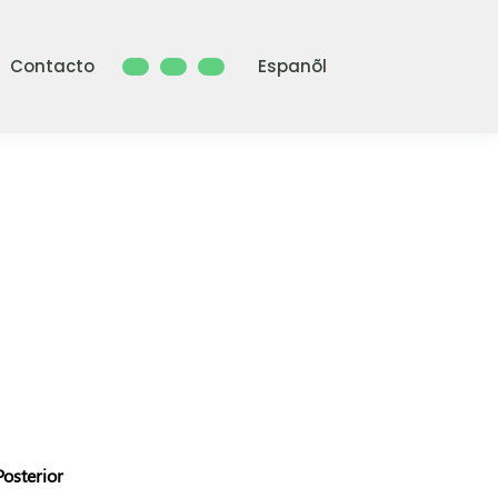
Contacto
Espanõl
osterior