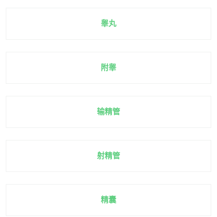
睾丸
附睾
输精管
射精管
精囊