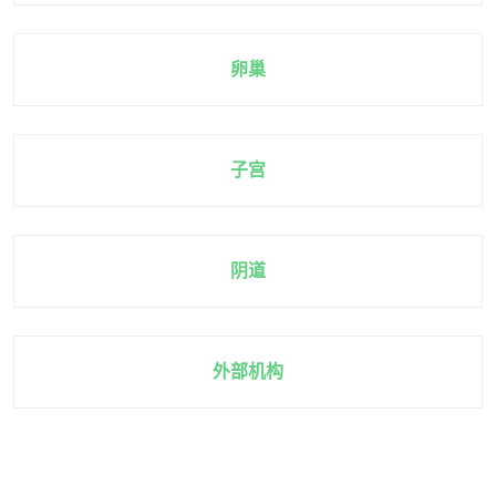
卵巢
子宫
阴道
外部机构