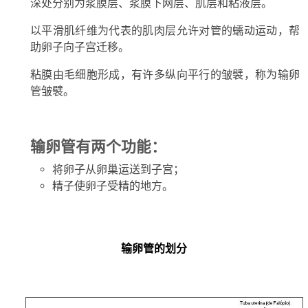
深处分别为浆膜层、浆膜下网层、肌层和粘液层。
以平滑肌纤维为代表的肌肉层允许对管的蠕动运动，帮
助卵子向子宫迁移。
粘膜由毛细胞形成，有许多纵向平行的皱襞，称为输卵
管皱襞。
输卵管有两个功能：
将卵子从卵巢运送到子宫；
精子使卵子受精的地方。
输卵管的划分