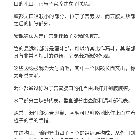
口的孔口，它与子宫腔建立了联系。
峡部
是口径较小的部分，位于子宫旁边，而壶腹是峡部
之后的扩张部分。
安瓿
被认为是正常处理精子受精的地方。
管的最远端部分是
漏斗
部，可以将其比作漏斗，其嘴部
具有非常不规则的边缘，呈现出边缘的外观。
这些边缘被称为大号菌毛，其中一个因较长而突出，称
为卵巢菌毛。
漏斗部通过称为子宫管腹口的孔自由地打开到腹膜腔。
水平部分由峡部代表，垂直部分由壶腹和漏斗部代表。
通常，漏斗部适合卵巢，菌毛可以粗略地比作上面拿着
橙子的手的手指。
在结构上，输卵管由四个同心的组织层构成，从外围到