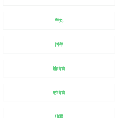
睾丸
附睾
输精管
射精管
精囊