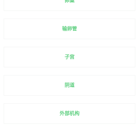
卵巢
输卵管
子宫
阴道
外部机构