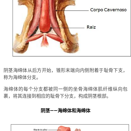
阴茎海绵体从后方开始，锥形末端向内侧附着于耻骨下支，
称为海绵体分支。
海绵体的每个分支都被同一侧的坐骨海绵体肌纤维纵向包
裹，将其连接到相应的耻骨下分支，构成阴茎根部。
阴茎——海绵体和海绵体