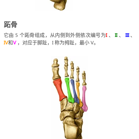
跖骨
它由 5 个跖骨组成，从内侧到外侧依次编号为
I
、
II
、
III
、
IV
和
V
，对应于脚趾，I 称为拇趾，最小 V。