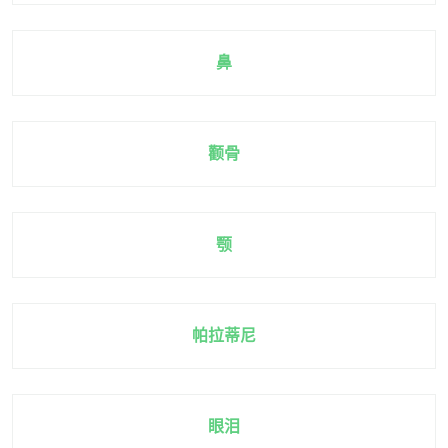
鼻
颧骨
颚
帕拉蒂尼
眼泪