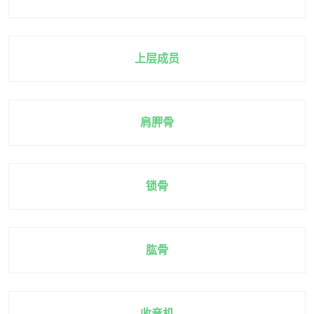
上层成员
肩胛骨
锁骨
肱骨
收音机