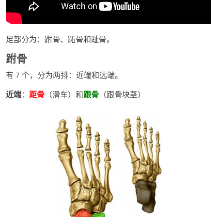
足部分为：跗骨、跖骨和趾骨。
跗骨
有 7 个，分为两排：近端和远端。
近端
：
距骨
（滑车）和
跟骨
（跟骨块茎）