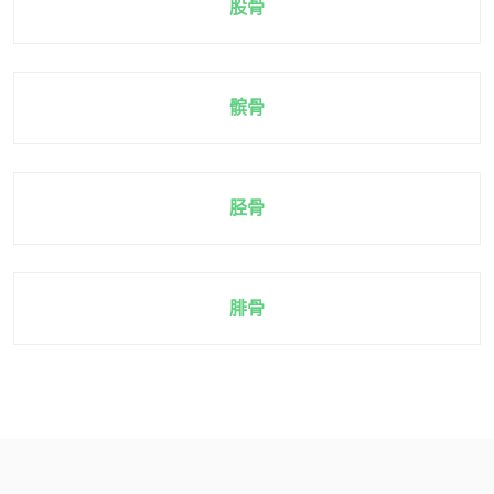
股骨
髌骨
胫骨
腓骨