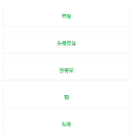
筛骨
头骨整体
脸骨架
颚
犁骨