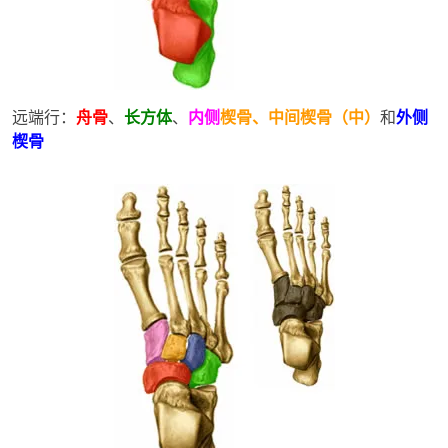
远端行：
舟骨
、
长方体
、
内侧
楔骨、中间楔骨（中）
和
外侧
楔骨