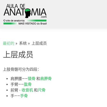
最初的
系统
上层成员
上层成员
上肢骨骼可分为四段：
肩胛腰——
锁骨
和
肩胛骨
手臂——
肱骨
前臂 -
收音机
和
尺骨
手——
手骨