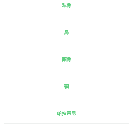
犁骨
鼻
颧骨
颚
帕拉蒂尼