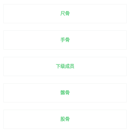
尺骨
手骨
下级成员
髂骨
股骨