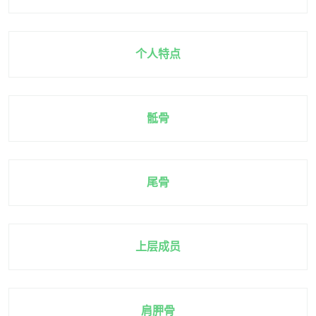
个人特点
骶骨
尾骨
上层成员
肩胛骨