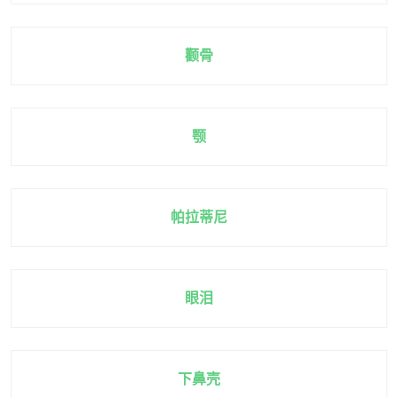
颧骨
颚
帕拉蒂尼
眼泪
下鼻壳