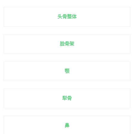
头骨整体
脸骨架
颚
犁骨
鼻