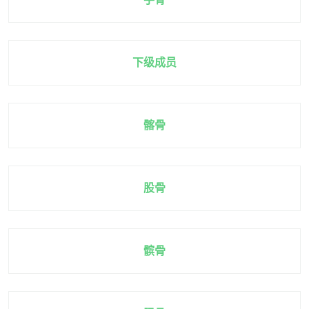
下级成员
髂骨
股骨
髌骨