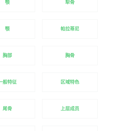
颚
犁骨
颚
帕拉蒂尼
胸部
胸骨
一般特征
区域特色
尾骨
上层成员