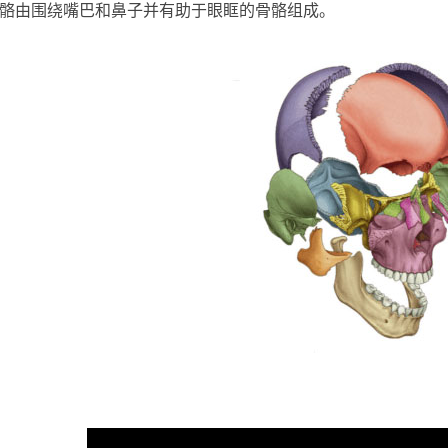
骼由围绕嘴巴和鼻子并有助于眼眶的骨骼组成。