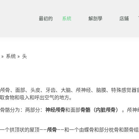
最初的
系統
解剖學
店鋪
系统
头
颅骨、面部、头皮、牙齿、大脑、颅神经、脑膜、特殊感觉器
取食物和吸入和呼出空气的地方。
骨骼分为：两部分：
神经颅骨
和面部
骨骼（内脏颅骨）
。颅神
一个拱顶状的屋顶——
颅骨
——和一个由蝶骨和部分枕骨和颞骨组