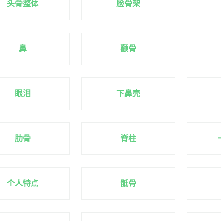
头骨整体
脸骨架
鼻
颧骨
眼泪
下鼻壳
肋骨
脊柱
个人特点
骶骨