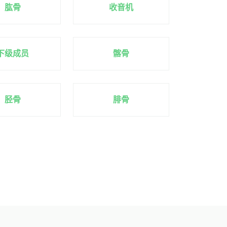
肱骨
收音机
下级成员
髂骨
胫骨
腓骨