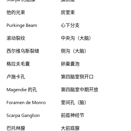
他的光束
房室束
Purkinge Beam
心下分支
滚动裂纹
中央沟（大脑）
西尔维乌斯裂缝
侧沟（大脑）
格拉夫毛囊
卵巢囊泡
卢施卡孔
第四脑室侧开口
Magendie 的孔
第四脑室中期开放
Foramen de Monro
室间孔（脑）
Scarpa Ganglion
前庭神经节
巴托林腺
大前庭腺