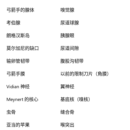
弓箭手的腺体
嗅觉腺
考伯腺
尿道球腺
朗格汉斯岛
胰腺眼
莫尔加尼的缺口
尿道间隙
输卵管韧带
腹股沟韧带
弓箭手膜
以前的限制刀片（角膜）
Vidian 神经
翼神经
Meynert 的核心
基底核（嗅核）
虫骨
缝合骨
亚当的苹果
喉突出