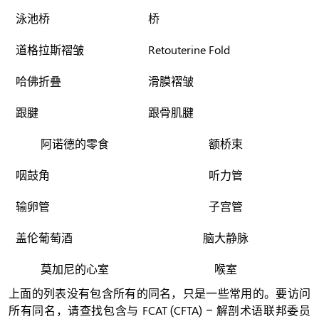
泳池桥
桥
道格拉斯褶皱
Retouterine Fold
哈佛折叠
滑膜褶皱
跟腱
跟骨肌腱
阿诺德的零食
额桥束
咽鼓角
听力管
输卵管
子宫管
盖伦葡萄酒
脑大静脉
莫加尼的心室
喉室
上面的列表没有包含所有的同名，只是一些常用的。要访问
所有同名，请查找包含与 FCAT (CFTA) – 解剖术语联邦委员