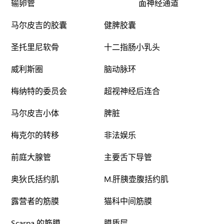
输卵管
面神经通道
马尔皮吉的胶囊
健脾胶囊
圣托里尼软骨
十二指肠小乳头
威利斯圈
脑动脉环
梅纳特的委员会
超视神经后连合
马尔皮吉小体
脾脏
梅克尔的转移
非法娱乐
前庭大腺管
主要舌下导管
奥狄氏括约肌
M.肝胰壶腹括约肌
露营者的筋膜
猫科中间筋膜
Scarpa 的筋膜
膜质层