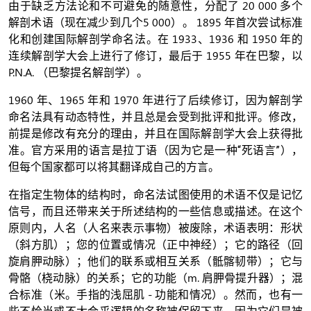
由于缺乏方法论和不可避免的随意性，分配了 20 000 多个
解剖术语（现在减少到几个5 000）。 1895 年首次尝试标准
化和创建国际解剖学命名法。在 1933、1936 和 1950 年的
连续解剖学大会上进行了修订，最后于 1955 年在巴黎，以
P.N.A. （巴黎提名解剖学）。
1960 年、1965 年和 1970 年进行了后续修订，因为解剖学
命名法具有动态特性，并且总是会受到批评和批评。修改，
前提是修改有充分的理由，并且在国际解剖学大会上获得批
准。官方采用的语言是拉丁语（因为它是一种“死语言”），
但每个国家都可以将其翻译成自己的方言。
在指定生物体的结构时，命名法试图使用的术语不仅是记忆
信号，而且还带来关于所述结构的一些信息或描述。在这个
原则内，人名（人名来表示事物）被废除，术语表明：形状
（斜方肌）；您的位置或情况（正中神经）；它的路径（回
旋肩胛动脉）；他们的联系或相互关系（骶髂韧带）；它与
骨骼（桡动脉）的关系；它的功能（m. 肩胛骨提升器）；混
合标准（米。手指的浅屈肌 - 功能和情况）。然而，也有一
些不恰当或不太合乎逻辑的名称被保留下来，因为它们是被